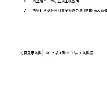
6
网上填写、审核立项回执说明
7
国家社科基金项目资金管理办法简明指南及有
每页显示条数:
从 1 到 100 /共
7
条数据